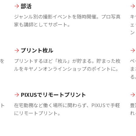
部活
ジャンル別の撮影イベントを随時開催。プロ写真
キ
家も講師としてサポート。
ェ
ン
プリント枚ル
を
プリントするほど「枚ル」が貯まる。貯まった枚
ペ
ルをキヤノンオンラインショップのポイントに。
ま
る
PIXUSでリモートプリント
ント
在宅勤務など働く場所に関わらず、PIXUSで手軽
豊
にリモートプリント。
れ