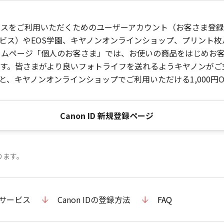
ービスをご利用いただくためのユーザーアカウント（お客さま登録情
ビス）やEOS学園、キヤノンオンラインショップ、プリント
ンホームページ「個人のお客さま」では、お使いの商品をはじめ
。皆さまがより良いフォトライフを送れるようキヤノンがご支援
、キヤノンオンラインショップでご利用いただける1,000円O
Canon ID 新規登録ページ
ります。
のサービス
Canon IDの登録方法
FAQ