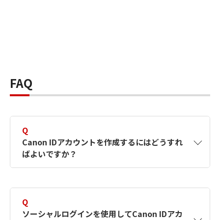
FAQ
Q
Canon IDアカウントを作成するにはどうすれ
ばよいですか？
A
Canon IDアカウントは、氏名、メールアドレス
とパスワードを入力して作成できます。ソーシ
Q
ャルログインを使用して作成することもできま
ソーシャルログインを使用してCanon IDアカ
す。詳しい作成方法は
【カメラ】Canon IDとは