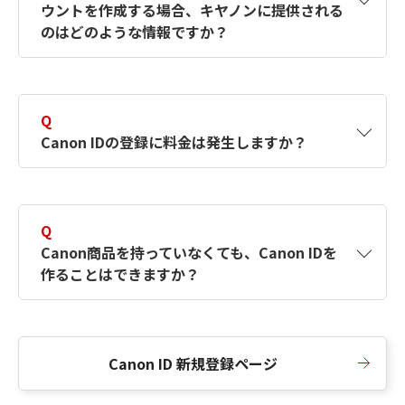
ウントを作成する場合、キヤノンに提供される
何ですか？Canon IDの作成方法は？
をご確認く
のはどのような情報ですか？
ださい。
A
キヤノンはメールアドレスと一部の情報（お客
さまが共有設定しているもの）をお客さまが選
Q
択したサービスから取得します。アカウントを
Canon IDの登録に料金は発生しますか？
簡単に作成できるように、この情報を使用して
Canon IDの登録フォームを入力します。
A
Canon IDの登録には料金は発生しません。
Q
Canon商品を持っていなくても、Canon IDを
作ることはできますか？
A
Canon商品をお持ちでなくても、Canon IDを作
ることができます。
Canon ID 新規登録ページ