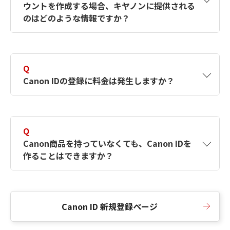
ウントを作成する場合、キヤノンに提供される
何ですか？Canon IDの作成方法は？
をご確認く
のはどのような情報ですか？
ださい。
A
キヤノンはメールアドレスと一部の情報（お客
さまが共有設定しているもの）をお客さまが選
Q
択したサービスから取得します。アカウントを
Canon IDの登録に料金は発生しますか？
簡単に作成できるように、この情報を使用して
Canon IDの登録フォームを入力します。
A
Canon IDの登録には料金は発生しません。
Q
Canon商品を持っていなくても、Canon IDを
作ることはできますか？
A
Canon商品をお持ちでなくても、Canon IDを作
ることができます。
Canon ID 新規登録ページ