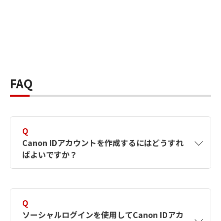
FAQ
Q
Canon IDアカウントを作成するにはどうすれ
ばよいですか？
A
Canon IDアカウントは、氏名、メールアドレス
とパスワードを入力して作成できます。ソーシ
Q
ャルログインを使用して作成することもできま
ソーシャルログインを使用してCanon IDアカ
す。詳しい作成方法は
【カメラ】Canon IDとは