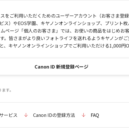
ービスをご利用いただくためのユーザーアカウント（お客さま登録情
ビス）やEOS学園、キヤノンオンラインショップ、プリント
ンホームページ「個人のお客さま」では、お使いの商品をはじめ
。皆さまがより良いフォトライフを送れるようキヤノンがご支援
、キヤノンオンラインショップでご利用いただける1,000円O
Canon ID 新規登録ページ
ります。
のサービス
Canon IDの登録方法
FAQ