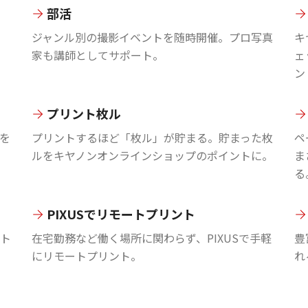
部活
ジャンル別の撮影イベントを随時開催。プロ写真
キ
家も講師としてサポート。
ェ
ン
プリント枚ル
を
プリントするほど「枚ル」が貯まる。貯まった枚
ペ
ルをキヤノンオンラインショップのポイントに。
ま
る
PIXUSでリモートプリント
ント
在宅勤務など働く場所に関わらず、PIXUSで手軽
豊
にリモートプリント。
れ