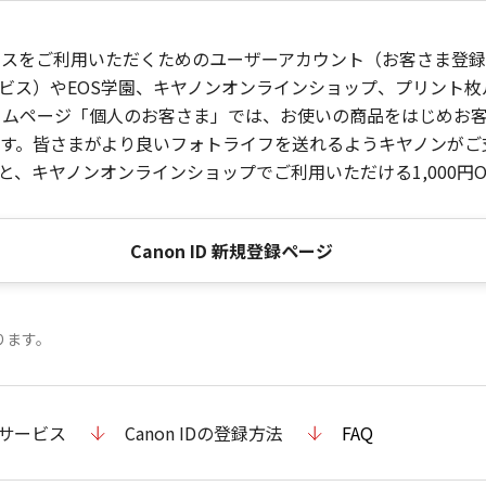
ービスをご利用いただくためのユーザーアカウント（お客さま登録情
ビス）やEOS学園、キヤノンオンラインショップ、プリント
ンホームページ「個人のお客さま」では、お使いの商品をはじめ
。皆さまがより良いフォトライフを送れるようキヤノンがご支援
、キヤノンオンラインショップでご利用いただける1,000円O
Canon ID 新規登録ページ
ります。
のサービス
Canon IDの登録方法
FAQ