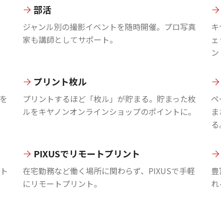
部活
ジャンル別の撮影イベントを随時開催。プロ写真
キ
家も講師としてサポート。
ェ
ン
プリント枚ル
を
プリントするほど「枚ル」が貯まる。貯まった枚
ペ
ルをキヤノンオンラインショップのポイントに。
ま
る
PIXUSでリモートプリント
ント
在宅勤務など働く場所に関わらず、PIXUSで手軽
豊
にリモートプリント。
れ