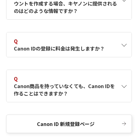
ウントを作成する場合、キヤノンに提供される
何ですか？Canon IDの作成方法は？
をご確認く
のはどのような情報ですか？
ださい。
A
キヤノンはメールアドレスと一部の情報（お客
さまが共有設定しているもの）をお客さまが選
Q
択したサービスから取得します。アカウントを
Canon IDの登録に料金は発生しますか？
簡単に作成できるように、この情報を使用して
Canon IDの登録フォームを入力します。
A
Canon IDの登録には料金は発生しません。
Q
Canon商品を持っていなくても、Canon IDを
作ることはできますか？
A
Canon商品をお持ちでなくても、Canon IDを作
ることができます。
Canon ID 新規登録ページ