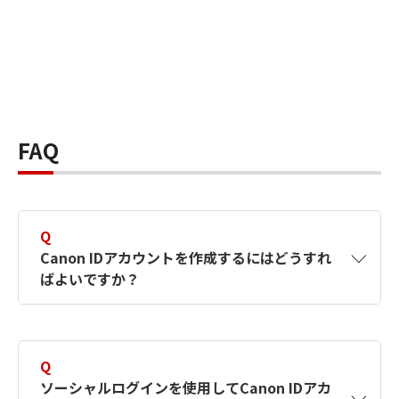
FAQ
Q
Canon IDアカウントを作成するにはどうすれ
ばよいですか？
A
Canon IDアカウントは、氏名、メールアドレス
とパスワードを入力して作成できます。ソーシ
Q
ャルログインを使用して作成することもできま
ソーシャルログインを使用してCanon IDアカ
す。詳しい作成方法は
【カメラ】Canon IDとは