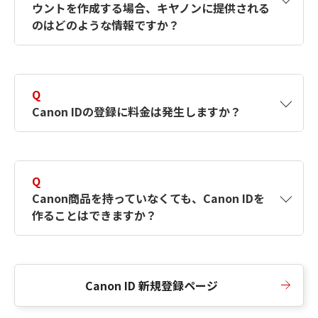
ウントを作成する場合、キヤノンに提供される
何ですか？Canon IDの作成方法は？
をご確認く
のはどのような情報ですか？
ださい。
A
キヤノンはメールアドレスと一部の情報（お客
さまが共有設定しているもの）をお客さまが選
Q
択したサービスから取得します。アカウントを
Canon IDの登録に料金は発生しますか？
簡単に作成できるように、この情報を使用して
Canon IDの登録フォームを入力します。
A
Canon IDの登録には料金は発生しません。
Q
Canon商品を持っていなくても、Canon IDを
作ることはできますか？
A
Canon商品をお持ちでなくても、Canon IDを作
ることができます。
Canon ID 新規登録ページ