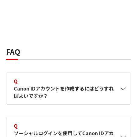
FAQ
Q
Canon IDアカウントを作成するにはどうすれ
ばよいですか？
A
Canon IDアカウントは、氏名、メールアドレス
とパスワードを入力して作成できます。ソーシ
Q
ャルログインを使用して作成することもできま
ソーシャルログインを使用してCanon IDアカ
す。詳しい作成方法は
【カメラ】Canon IDとは