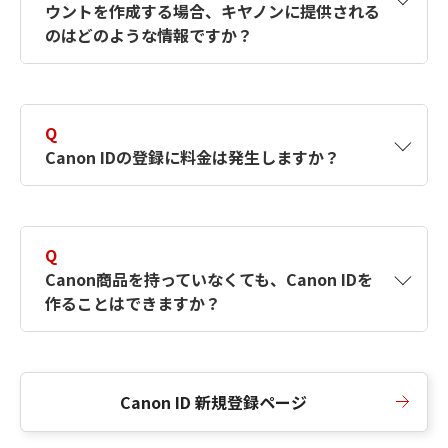
ウントを作成する場合、キヤノンに提供される
何ですか？Canon IDの作成方法は？
をご確認く
のはどのような情報ですか？
ださい。
A
キヤノンはメールアドレスと一部の情報（お客
さまが共有設定しているもの）をお客さまが選
Q
択したサービスから取得します。アカウントを
Canon IDの登録に料金は発生しますか？
簡単に作成できるように、この情報を使用して
Canon IDの登録フォームを入力します。
A
Canon IDの登録には料金は発生しません。
Q
Canon商品を持っていなくても、Canon IDを
作ることはできますか？
A
Canon商品をお持ちでなくても、Canon IDを作
ることができます。
Canon ID 新規登録ページ