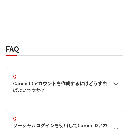
FAQ
Q
Canon IDアカウントを作成するにはどうすれ
ばよいですか？
A
Canon IDアカウントは、氏名、メールアドレス
とパスワードを入力して作成できます。ソーシ
Q
ャルログインを使用して作成することもできま
ソーシャルログインを使用してCanon IDアカ
す。詳しい作成方法は
【カメラ】Canon IDとは