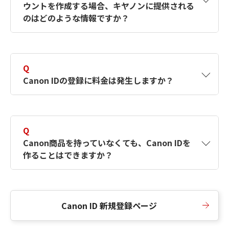
ウントを作成する場合、キヤノンに提供される
何ですか？Canon IDの作成方法は？
をご確認く
のはどのような情報ですか？
ださい。
A
キヤノンはメールアドレスと一部の情報（お客
さまが共有設定しているもの）をお客さまが選
Q
択したサービスから取得します。アカウントを
Canon IDの登録に料金は発生しますか？
簡単に作成できるように、この情報を使用して
Canon IDの登録フォームを入力します。
A
Canon IDの登録には料金は発生しません。
Q
Canon商品を持っていなくても、Canon IDを
作ることはできますか？
A
Canon商品をお持ちでなくても、Canon IDを作
ることができます。
Canon ID 新規登録ページ