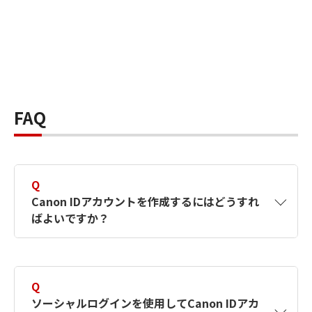
FAQ
Q
Canon IDアカウントを作成するにはどうすれ
ばよいですか？
A
Canon IDアカウントは、氏名、メールアドレス
とパスワードを入力して作成できます。ソーシ
Q
ャルログインを使用して作成することもできま
ソーシャルログインを使用してCanon IDアカ
す。詳しい作成方法は
【カメラ】Canon IDとは