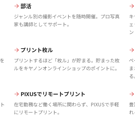
部活
ジャンル別の撮影イベントを随時開催。プロ写真
キ
家も講師としてサポート。
ェ
ン
プリント枚ル
を
プリントするほど「枚ル」が貯まる。貯まった枚
ペ
ルをキヤノンオンラインショップのポイントに。
ま
る
PIXUSでリモートプリント
ント
在宅勤務など働く場所に関わらず、PIXUSで手軽
豊
にリモートプリント。
れ