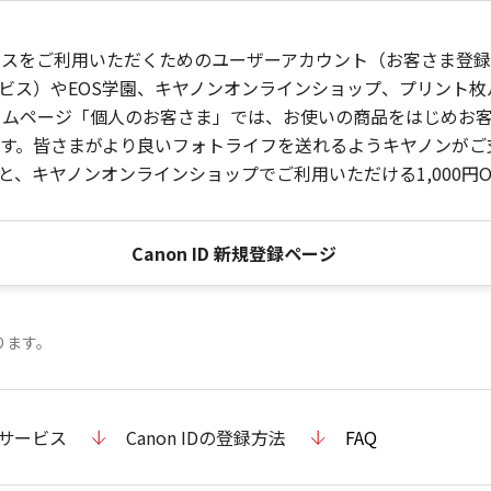
ービスをご利用いただくためのユーザーアカウント（お客さま登録情
ビス）やEOS学園、キヤノンオンラインショップ、プリント
ンホームページ「個人のお客さま」では、お使いの商品をはじめ
。皆さまがより良いフォトライフを送れるようキヤノンがご支援
、キヤノンオンラインショップでご利用いただける1,000円O
Canon ID 新規登録ページ
ります。
のサービス
Canon IDの登録方法
FAQ