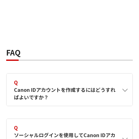
FAQ
Q
Canon IDアカウントを作成するにはどうすれ
ばよいですか？
A
Canon IDアカウントは、氏名、メールアドレス
とパスワードを入力して作成できます。ソーシ
Q
ャルログインを使用して作成することもできま
ソーシャルログインを使用してCanon IDアカ
す。詳しい作成方法は
【カメラ】Canon IDとは