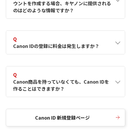
ウントを作成する場合、キヤノンに提供される
何ですか？Canon IDの作成方法は？
をご確認く
のはどのような情報ですか？
ださい。
A
キヤノンはメールアドレスと一部の情報（お客
さまが共有設定しているもの）をお客さまが選
Q
択したサービスから取得します。アカウントを
Canon IDの登録に料金は発生しますか？
簡単に作成できるように、この情報を使用して
Canon IDの登録フォームを入力します。
A
Canon IDの登録には料金は発生しません。
Q
Canon商品を持っていなくても、Canon IDを
作ることはできますか？
A
Canon商品をお持ちでなくても、Canon IDを作
ることができます。
Canon ID 新規登録ページ