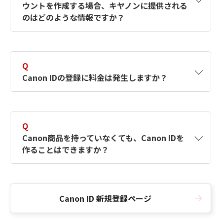
ウントを作成する場合、キヤノンに提供される
何ですか？Canon IDの作成方法は？
をご確認く
のはどのような情報ですか？
ださい。
A
キヤノンはメールアドレスと一部の情報（お客
さまが共有設定しているもの）をお客さまが選
Q
択したサービスから取得します。アカウントを
Canon IDの登録に料金は発生しますか？
簡単に作成できるように、この情報を使用して
Canon IDの登録フォームを入力します。
A
Canon IDの登録には料金は発生しません。
Q
Canon商品を持っていなくても、Canon IDを
作ることはできますか？
A
Canon商品をお持ちでなくても、Canon IDを作
ることができます。
Canon ID 新規登録ページ