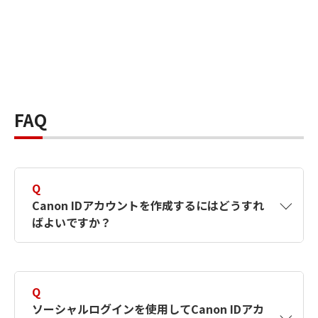
FAQ
Q
Canon IDアカウントを作成するにはどうすれ
ばよいですか？
A
Canon IDアカウントは、氏名、メールアドレス
とパスワードを入力して作成できます。ソーシ
Q
ャルログインを使用して作成することもできま
ソーシャルログインを使用してCanon IDアカ
す。詳しい作成方法は
【カメラ】Canon IDとは