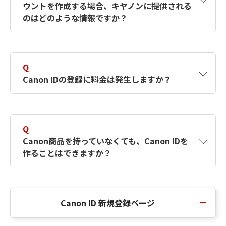
ウントを作成する場合、キヤノンに提供される
何ですか？Canon IDの作成方法は？
をご確認く
のはどのような情報ですか？
ださい。
A
キヤノンはメールアドレスと一部の情報（お客
さまが共有設定しているもの）をお客さまが選
Q
択したサービスから取得します。アカウントを
Canon IDの登録に料金は発生しますか？
簡単に作成できるように、この情報を使用して
Canon IDの登録フォームを入力します。
A
Canon IDの登録には料金は発生しません。
Q
Canon商品を持っていなくても、Canon IDを
作ることはできますか？
A
Canon商品をお持ちでなくても、Canon IDを作
ることができます。
Canon ID 新規登録ページ