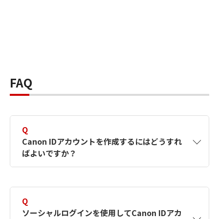
FAQ
Q
Canon IDアカウントを作成するにはどうすれ
ばよいですか？
A
Canon IDアカウントは、氏名、メールアドレス
とパスワードを入力して作成できます。ソーシ
Q
ャルログインを使用して作成することもできま
ソーシャルログインを使用してCanon IDアカ
す。詳しい作成方法は
【カメラ】Canon IDとは