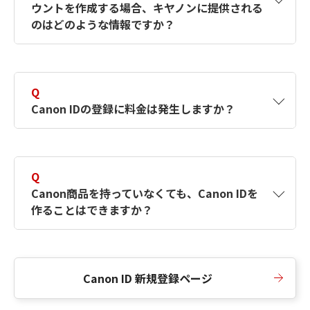
ウントを作成する場合、キヤノンに提供される
何ですか？Canon IDの作成方法は？
をご確認く
のはどのような情報ですか？
ださい。
A
キヤノンはメールアドレスと一部の情報（お客
さまが共有設定しているもの）をお客さまが選
Q
択したサービスから取得します。アカウントを
Canon IDの登録に料金は発生しますか？
簡単に作成できるように、この情報を使用して
Canon IDの登録フォームを入力します。
A
Canon IDの登録には料金は発生しません。
Q
Canon商品を持っていなくても、Canon IDを
作ることはできますか？
A
Canon商品をお持ちでなくても、Canon IDを作
ることができます。
Canon ID 新規登録ページ