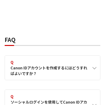
FAQ
Q
Canon IDアカウントを作成するにはどうすれ
ばよいですか？
A
Canon IDアカウントは、氏名、メールアドレス
とパスワードを入力して作成できます。ソーシ
Q
ャルログインを使用して作成することもできま
ソーシャルログインを使用してCanon IDアカ
す。詳しい作成方法は
【カメラ】Canon IDとは