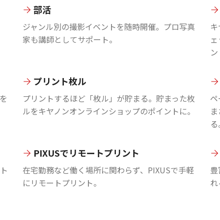
部活
ジャンル別の撮影イベントを随時開催。プロ写真
キ
家も講師としてサポート。
ェ
ン
プリント枚ル
を
プリントするほど「枚ル」が貯まる。貯まった枚
ペ
ルをキヤノンオンラインショップのポイントに。
ま
る
PIXUSでリモートプリント
ント
在宅勤務など働く場所に関わらず、PIXUSで手軽
豊
にリモートプリント。
れ