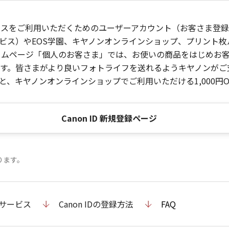
ービスをご利用いただくためのユーザーアカウント（お客さま登録情
ビス）やEOS学園、キヤノンオンラインショップ、プリント
ンホームページ「個人のお客さま」では、お使いの商品をはじめ
。皆さまがより良いフォトライフを送れるようキヤノンがご支援
、キヤノンオンラインショップでご利用いただける1,000円O
Canon ID 新規登録ページ
ります。
のサービス
Canon IDの登録方法
FAQ