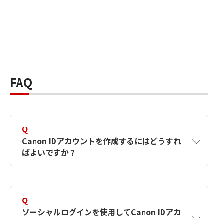
FAQ
Q
Canon IDアカウントを作成するにはどうすれ
ばよいですか？
A
Canon IDアカウントは、氏名、メールアドレス
とパスワードを入力して作成できます。ソーシ
Q
ャルログインを使用して作成することもできま
ソーシャルログインを使用してCanon IDアカ
す。詳しい作成方法は
【カメラ】Canon IDとは