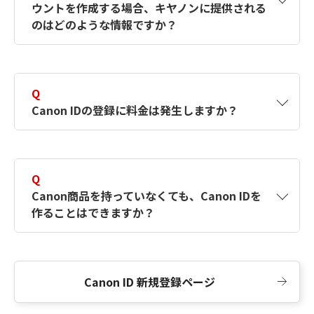
ウントを作成する場合、キヤノンに提供される
何ですか？Canon IDの作成方法は？
をご確認く
のはどのような情報ですか？
ださい。
A
キヤノンはメールアドレスと一部の情報（お客
さまが共有設定しているもの）をお客さまが選
Q
択したサービスから取得します。アカウントを
Canon IDの登録に料金は発生しますか？
簡単に作成できるように、この情報を使用して
Canon IDの登録フォームを入力します。
A
Canon IDの登録には料金は発生しません。
Q
Canon商品を持っていなくても、Canon IDを
作ることはできますか？
A
Canon商品をお持ちでなくても、Canon IDを作
ることができます。
Canon ID 新規登録ページ