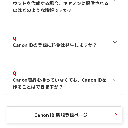
ウントを作成する場合、キヤノンに提供される
何ですか？Canon IDの作成方法は？
をご確認く
のはどのような情報ですか？
ださい。
A
キヤノンはメールアドレスと一部の情報（お客
さまが共有設定しているもの）をお客さまが選
Q
択したサービスから取得します。アカウントを
Canon IDの登録に料金は発生しますか？
簡単に作成できるように、この情報を使用して
Canon IDの登録フォームを入力します。
A
Canon IDの登録には料金は発生しません。
Q
Canon商品を持っていなくても、Canon IDを
作ることはできますか？
A
Canon商品をお持ちでなくても、Canon IDを作
ることができます。
Canon ID 新規登録ページ