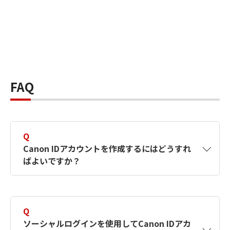
FAQ
Q
Canon IDアカウントを作成するにはどうすれ
ばよいですか？
A
Canon IDアカウントは、氏名、メールアドレス
とパスワードを入力して作成できます。ソーシ
Q
ャルログインを使用して作成することもできま
ソーシャルログインを使用してCanon IDアカ
す。詳しい作成方法は
【カメラ】Canon IDとは