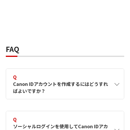
FAQ
Q
Canon IDアカウントを作成するにはどうすれ
ばよいですか？
A
Canon IDアカウントは、氏名、メールアドレス
とパスワードを入力して作成できます。ソーシ
Q
ャルログインを使用して作成することもできま
ソーシャルログインを使用してCanon IDアカ
す。詳しい作成方法は
【カメラ】Canon IDとは