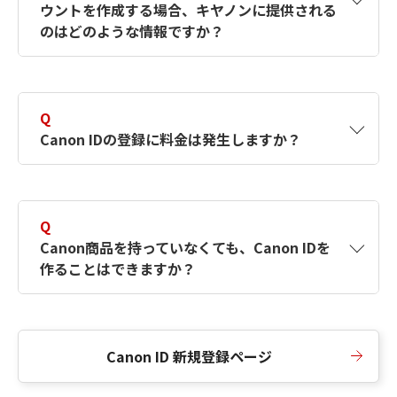
ウントを作成する場合、キヤノンに提供される
何ですか？Canon IDの作成方法は？
をご確認く
のはどのような情報ですか？
ださい。
A
キヤノンはメールアドレスと一部の情報（お客
さまが共有設定しているもの）をお客さまが選
Q
択したサービスから取得します。アカウントを
Canon IDの登録に料金は発生しますか？
簡単に作成できるように、この情報を使用して
Canon IDの登録フォームを入力します。
A
Canon IDの登録には料金は発生しません。
Q
Canon商品を持っていなくても、Canon IDを
作ることはできますか？
A
Canon商品をお持ちでなくても、Canon IDを作
ることができます。
Canon ID 新規登録ページ