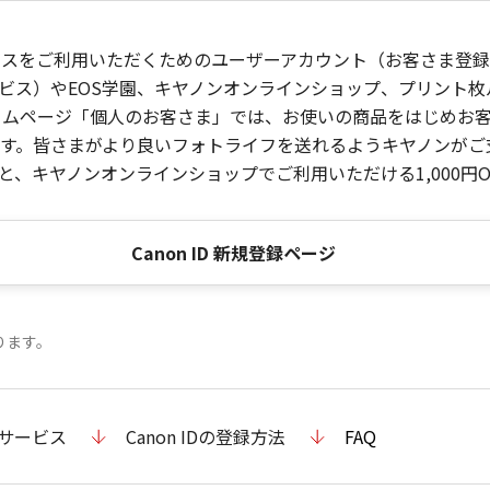
ービスをご利用いただくためのユーザーアカウント（お客さま登録情
ビス）やEOS学園、キヤノンオンラインショップ、プリント
ンホームページ「個人のお客さま」では、お使いの商品をはじめ
。皆さまがより良いフォトライフを送れるようキヤノンがご支援
、キヤノンオンラインショップでご利用いただける1,000円O
Canon ID 新規登録ページ
ります。
のサービス
Canon IDの登録方法
FAQ