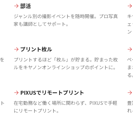
部活
ジャンル別の撮影イベントを随時開催。プロ写真
キ
家も講師としてサポート。
ェ
ン
プリント枚ル
を
プリントするほど「枚ル」が貯まる。貯まった枚
ペ
ルをキヤノンオンラインショップのポイントに。
ま
る
PIXUSでリモートプリント
ント
在宅勤務など働く場所に関わらず、PIXUSで手軽
豊
にリモートプリント。
れ