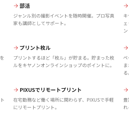
部活
ジャンル別の撮影イベントを随時開催。プロ写真
キ
家も講師としてサポート。
ェ
ン
プリント枚ル
を
プリントするほど「枚ル」が貯まる。貯まった枚
ペ
ルをキヤノンオンラインショップのポイントに。
ま
る
PIXUSでリモートプリント
ント
在宅勤務など働く場所に関わらず、PIXUSで手軽
豊
にリモートプリント。
れ