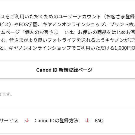
ービスをご利用いただくためのユーザーアカウント（お客さま登録情
ビス）やEOS学園、キヤノンオンラインショップ、プリント
ンホームページ「個人のお客さま」では、お使いの商品をはじめ
。皆さまがより良いフォトライフを送れるようキヤノンがご支援
、キヤノンオンラインショップでご利用いただける1,000円O
Canon ID 新規登録ページ
ります。
のサービス
Canon IDの登録方法
FAQ