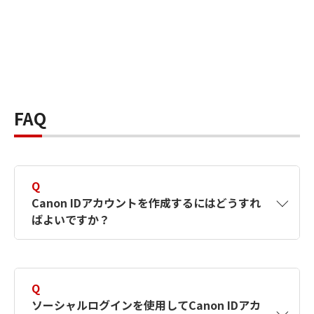
FAQ
Q
Canon IDアカウントを作成するにはどうすれ
ばよいですか？
A
Canon IDアカウントは、氏名、メールアドレス
とパスワードを入力して作成できます。ソーシ
Q
ャルログインを使用して作成することもできま
ソーシャルログインを使用してCanon IDアカ
す。詳しい作成方法は
【カメラ】Canon IDとは