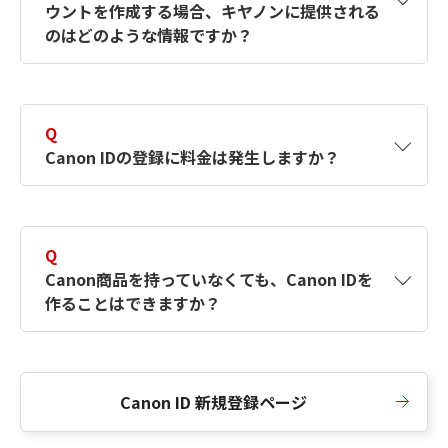
ウントを作成する場合、キヤノンに提供される
何ですか？Canon IDの作成方法は？
をご確認く
のはどのような情報ですか？
ださい。
A
キヤノンはメールアドレスと一部の情報（お客
さまが共有設定しているもの）をお客さまが選
Q
択したサービスから取得します。アカウントを
Canon IDの登録に料金は発生しますか？
簡単に作成できるように、この情報を使用して
Canon IDの登録フォームを入力します。
A
Canon IDの登録には料金は発生しません。
Q
Canon商品を持っていなくても、Canon IDを
作ることはできますか？
A
Canon商品をお持ちでなくても、Canon IDを作
ることができます。
Canon ID 新規登録ページ