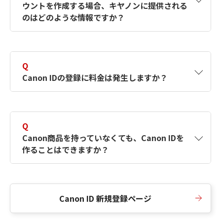
ウントを作成する場合、キヤノンに提供される
何ですか？Canon IDの作成方法は？
をご確認く
のはどのような情報ですか？
ださい。
A
キヤノンはメールアドレスと一部の情報（お客
さまが共有設定しているもの）をお客さまが選
Q
択したサービスから取得します。アカウントを
Canon IDの登録に料金は発生しますか？
簡単に作成できるように、この情報を使用して
Canon IDの登録フォームを入力します。
A
Canon IDの登録には料金は発生しません。
Q
Canon商品を持っていなくても、Canon IDを
作ることはできますか？
A
Canon商品をお持ちでなくても、Canon IDを作
ることができます。
Canon ID 新規登録ページ