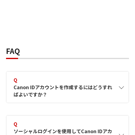
FAQ
Q
Canon IDアカウントを作成するにはどうすれ
ばよいですか？
A
Canon IDアカウントは、氏名、メールアドレス
とパスワードを入力して作成できます。ソーシ
Q
ャルログインを使用して作成することもできま
ソーシャルログインを使用してCanon IDアカ
す。詳しい作成方法は
【カメラ】Canon IDとは