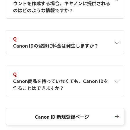
ウントを作成する場合、キヤノンに提供される
何ですか？Canon IDの作成方法は？
をご確認く
のはどのような情報ですか？
ださい。
A
キヤノンはメールアドレスと一部の情報（お客
さまが共有設定しているもの）をお客さまが選
Q
択したサービスから取得します。アカウントを
Canon IDの登録に料金は発生しますか？
簡単に作成できるように、この情報を使用して
Canon IDの登録フォームを入力します。
A
Canon IDの登録には料金は発生しません。
Q
Canon商品を持っていなくても、Canon IDを
作ることはできますか？
A
Canon商品をお持ちでなくても、Canon IDを作
ることができます。
Canon ID 新規登録ページ