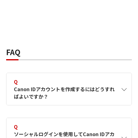
FAQ
Q
Canon IDアカウントを作成するにはどうすれ
ばよいですか？
A
Canon IDアカウントは、氏名、メールアドレス
とパスワードを入力して作成できます。ソーシ
Q
ャルログインを使用して作成することもできま
ソーシャルログインを使用してCanon IDアカ
す。詳しい作成方法は
【カメラ】Canon IDとは