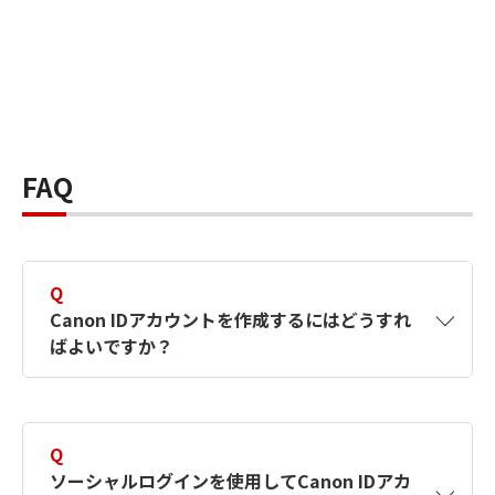
FAQ
Q
Canon IDアカウントを作成するにはどうすれ
ばよいですか？
A
Canon IDアカウントは、氏名、メールアドレス
とパスワードを入力して作成できます。ソーシ
Q
ャルログインを使用して作成することもできま
ソーシャルログインを使用してCanon IDアカ
す。詳しい作成方法は
【カメラ】Canon IDとは