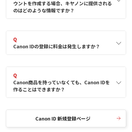
ウントを作成する場合、キヤノンに提供される
何ですか？Canon IDの作成方法は？
をご確認く
のはどのような情報ですか？
ださい。
A
キヤノンはメールアドレスと一部の情報（お客
さまが共有設定しているもの）をお客さまが選
Q
択したサービスから取得します。アカウントを
Canon IDの登録に料金は発生しますか？
簡単に作成できるように、この情報を使用して
Canon IDの登録フォームを入力します。
A
Canon IDの登録には料金は発生しません。
Q
Canon商品を持っていなくても、Canon IDを
作ることはできますか？
A
Canon商品をお持ちでなくても、Canon IDを作
ることができます。
Canon ID 新規登録ページ