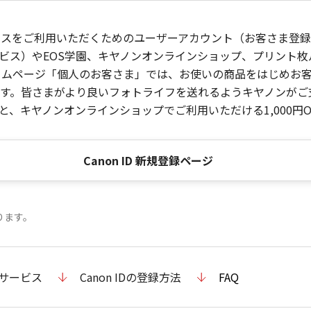
ービスをご利用いただくためのユーザーアカウント（お客さま登録情
ビス）やEOS学園、キヤノンオンラインショップ、プリント
ンホームページ「個人のお客さま」では、お使いの商品をはじめ
。皆さまがより良いフォトライフを送れるようキヤノンがご支援
、キヤノンオンラインショップでご利用いただける1,000円O
Canon ID 新規登録ページ
ります。
のサービス
Canon IDの登録方法
FAQ