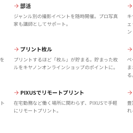
部活
ジャンル別の撮影イベントを随時開催。プロ写真
キ
家も講師としてサポート。
ェ
ン
プリント枚ル
を
プリントするほど「枚ル」が貯まる。貯まった枚
ペ
ルをキヤノンオンラインショップのポイントに。
ま
る
PIXUSでリモートプリント
ント
在宅勤務など働く場所に関わらず、PIXUSで手軽
豊
にリモートプリント。
れ