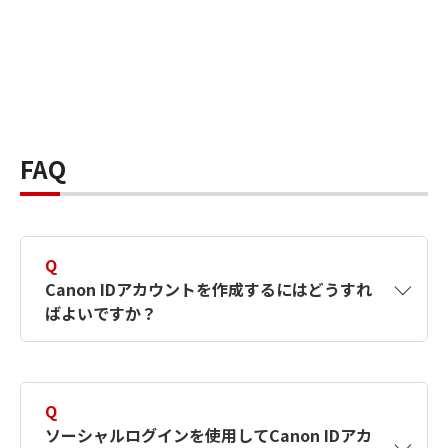
FAQ
Q
Canon IDアカウントを作成するにはどうすれ
ばよいですか？
A
Canon IDアカウントは、氏名、メールアドレス
とパスワードを入力して作成できます。ソーシ
Q
ャルログインを使用して作成することもできま
ソーシャルログインを使用してCanon IDアカ
す。詳しい作成方法は
【カメラ】Canon IDとは