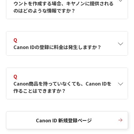
ウントを作成する場合、キヤノンに提供される
何ですか？Canon IDの作成方法は？
をご確認く
のはどのような情報ですか？
ださい。
A
キヤノンはメールアドレスと一部の情報（お客
さまが共有設定しているもの）をお客さまが選
Q
択したサービスから取得します。アカウントを
Canon IDの登録に料金は発生しますか？
簡単に作成できるように、この情報を使用して
Canon IDの登録フォームを入力します。
A
Canon IDの登録には料金は発生しません。
Q
Canon商品を持っていなくても、Canon IDを
作ることはできますか？
A
Canon商品をお持ちでなくても、Canon IDを作
ることができます。
Canon ID 新規登録ページ