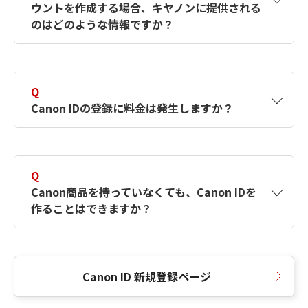
ウントを作成する場合、キヤノンに提供される
何ですか？Canon IDの作成方法は？
をご確認く
のはどのような情報ですか？
ださい。
A
キヤノンはメールアドレスと一部の情報（お客
さまが共有設定しているもの）をお客さまが選
Q
択したサービスから取得します。アカウントを
Canon IDの登録に料金は発生しますか？
簡単に作成できるように、この情報を使用して
Canon IDの登録フォームを入力します。
A
Canon IDの登録には料金は発生しません。
Q
Canon商品を持っていなくても、Canon IDを
作ることはできますか？
A
Canon商品をお持ちでなくても、Canon IDを作
ることができます。
Canon ID 新規登録ページ