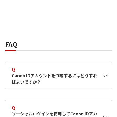
FAQ
Q
Canon IDアカウントを作成するにはどうすれ
ばよいですか？
A
Canon IDアカウントは、氏名、メールアドレス
とパスワードを入力して作成できます。ソーシ
Q
ャルログインを使用して作成することもできま
ソーシャルログインを使用してCanon IDアカ
す。詳しい作成方法は
【カメラ】Canon IDとは