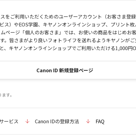
ービスをご利用いただくためのユーザーアカウント（お客さま登録情
ビス）やEOS学園、キヤノンオンラインショップ、プリント
ンホームページ「個人のお客さま」では、お使いの商品をはじめ
。皆さまがより良いフォトライフを送れるようキヤノンがご支援
、キヤノンオンラインショップでご利用いただける1,000円O
Canon ID 新規登録ページ
ります。
のサービス
Canon IDの登録方法
FAQ