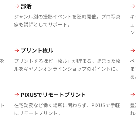
部活
ジャンル別の撮影イベントを随時開催。プロ写真
キ
家も講師としてサポート。
ェ
ン
プリント枚ル
を
プリントするほど「枚ル」が貯まる。貯まった枚
ペ
ルをキヤノンオンラインショップのポイントに。
ま
る
PIXUSでリモートプリント
ント
在宅勤務など働く場所に関わらず、PIXUSで手軽
豊
にリモートプリント。
れ