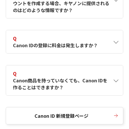
ウントを作成する場合、キヤノンに提供される
何ですか？Canon IDの作成方法は？
をご確認く
のはどのような情報ですか？
ださい。
A
キヤノンはメールアドレスと一部の情報（お客
さまが共有設定しているもの）をお客さまが選
Q
択したサービスから取得します。アカウントを
Canon IDの登録に料金は発生しますか？
簡単に作成できるように、この情報を使用して
Canon IDの登録フォームを入力します。
A
Canon IDの登録には料金は発生しません。
Q
Canon商品を持っていなくても、Canon IDを
作ることはできますか？
A
Canon商品をお持ちでなくても、Canon IDを作
ることができます。
Canon ID 新規登録ページ