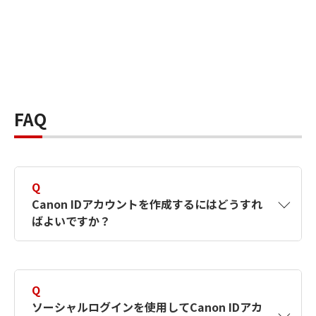
FAQ
Q
Canon IDアカウントを作成するにはどうすれ
ばよいですか？
A
Canon IDアカウントは、氏名、メールアドレス
とパスワードを入力して作成できます。ソーシ
Q
ャルログインを使用して作成することもできま
ソーシャルログインを使用してCanon IDアカ
す。詳しい作成方法は
【カメラ】Canon IDとは