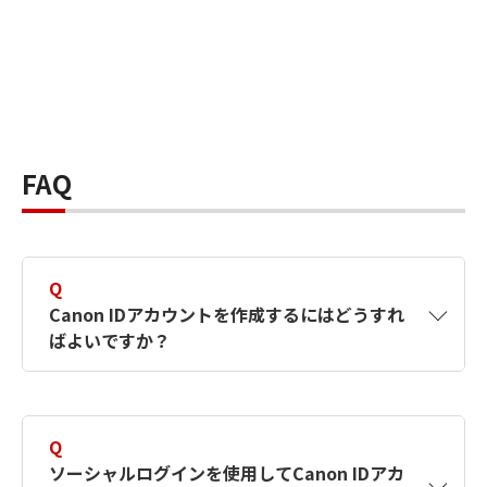
FAQ
Q
Canon IDアカウントを作成するにはどうすれ
ばよいですか？
A
Canon IDアカウントは、氏名、メールアドレス
とパスワードを入力して作成できます。ソーシ
Q
ャルログインを使用して作成することもできま
ソーシャルログインを使用してCanon IDアカ
す。詳しい作成方法は
【カメラ】Canon IDとは