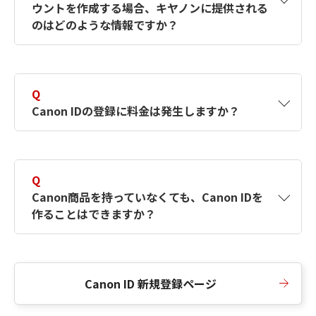
ウントを作成する場合、キヤノンに提供される
何ですか？Canon IDの作成方法は？
をご確認く
のはどのような情報ですか？
ださい。
A
キヤノンはメールアドレスと一部の情報（お客
さまが共有設定しているもの）をお客さまが選
Q
択したサービスから取得します。アカウントを
Canon IDの登録に料金は発生しますか？
簡単に作成できるように、この情報を使用して
Canon IDの登録フォームを入力します。
A
Canon IDの登録には料金は発生しません。
Q
Canon商品を持っていなくても、Canon IDを
作ることはできますか？
A
Canon商品をお持ちでなくても、Canon IDを作
ることができます。
Canon ID 新規登録ページ