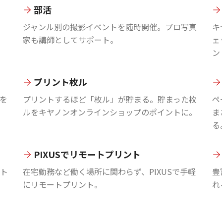
部活
ジャンル別の撮影イベントを随時開催。プロ写真
キ
家も講師としてサポート。
ェ
ン
プリント枚ル
を
プリントするほど「枚ル」が貯まる。貯まった枚
ペ
ルをキヤノンオンラインショップのポイントに。
ま
る
PIXUSでリモートプリント
ント
在宅勤務など働く場所に関わらず、PIXUSで手軽
豊
にリモートプリント。
れ