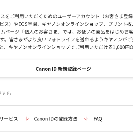
ービスをご利用いただくためのユーザーアカウント（お客さま登録情
ビス）やEOS学園、キヤノンオンラインショップ、プリント
ンホームページ「個人のお客さま」では、お使いの商品をはじめ
。皆さまがより良いフォトライフを送れるようキヤノンがご支援
、キヤノンオンラインショップでご利用いただける1,000円O
Canon ID 新規登録ページ
ります。
のサービス
Canon IDの登録方法
FAQ