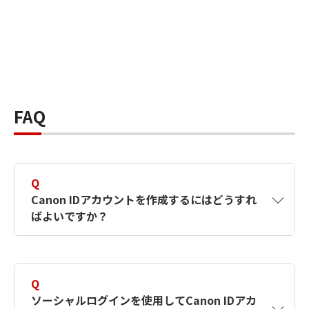
FAQ
Q
Canon IDアカウントを作成するにはどうすれ
ばよいですか？
A
Canon IDアカウントは、氏名、メールアドレス
とパスワードを入力して作成できます。ソーシ
Q
ャルログインを使用して作成することもできま
ソーシャルログインを使用してCanon IDアカ
す。詳しい作成方法は
【カメラ】Canon IDとは