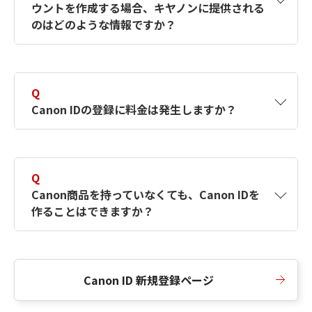
ウントを作成する場合、キヤノンに提供される
何ですか？Canon IDの作成方法は？
をご確認く
のはどのような情報ですか？
ださい。
A
キヤノンはメールアドレスと一部の情報（お客
さまが共有設定しているもの）をお客さまが選
Q
択したサービスから取得します。アカウントを
Canon IDの登録に料金は発生しますか？
簡単に作成できるように、この情報を使用して
Canon IDの登録フォームを入力します。
A
Canon IDの登録には料金は発生しません。
Q
Canon商品を持っていなくても、Canon IDを
作ることはできますか？
A
Canon商品をお持ちでなくても、Canon IDを作
ることができます。
Canon ID 新規登録ページ