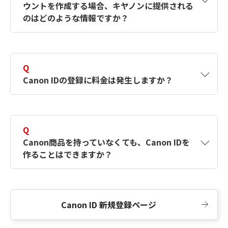
ウントを作成する場合、キヤノンに提供される
何ですか？Canon IDの作成方法は？
をご確認く
のはどのような情報ですか？
ださい。
A
キヤノンはメールアドレスと一部の情報（お客
さまが共有設定しているもの）をお客さまが選
Q
択したサービスから取得します。アカウントを
Canon IDの登録に料金は発生しますか？
簡単に作成できるように、この情報を使用して
Canon IDの登録フォームを入力します。
A
Canon IDの登録には料金は発生しません。
Q
Canon商品を持っていなくても、Canon IDを
作ることはできますか？
A
Canon商品をお持ちでなくても、Canon IDを作
ることができます。
Canon ID 新規登録ページ