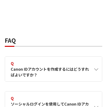
FAQ
Q
Canon IDアカウントを作成するにはどうすれ
ばよいですか？
A
Canon IDアカウントは、氏名、メールアドレス
とパスワードを入力して作成できます。ソーシ
Q
ャルログインを使用して作成することもできま
ソーシャルログインを使用してCanon IDアカ
す。詳しい作成方法は
【カメラ】Canon IDとは