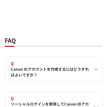
FAQ
Q
Canon IDアカウントを作成するにはどうすれ
ばよいですか？
A
Canon IDアカウントは、氏名、メールアドレス
とパスワードを入力して作成できます。ソーシ
Q
ャルログインを使用して作成することもできま
ソーシャルログインを使用してCanon IDアカ
す。詳しい作成方法は
【カメラ】Canon IDとは