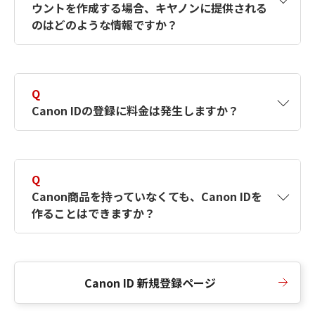
ウントを作成する場合、キヤノンに提供される
何ですか？Canon IDの作成方法は？
をご確認く
のはどのような情報ですか？
ださい。
A
キヤノンはメールアドレスと一部の情報（お客
さまが共有設定しているもの）をお客さまが選
Q
択したサービスから取得します。アカウントを
Canon IDの登録に料金は発生しますか？
簡単に作成できるように、この情報を使用して
Canon IDの登録フォームを入力します。
A
Canon IDの登録には料金は発生しません。
Q
Canon商品を持っていなくても、Canon IDを
作ることはできますか？
A
Canon商品をお持ちでなくても、Canon IDを作
ることができます。
Canon ID 新規登録ページ