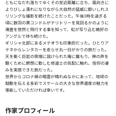
ともになだれ落ちてゆくその至近距離に立ち、風向きに
よりびしょ濡れになりながら大自然の猛威に酔いしれス
リリングな撮影を続けたことだった。午後3時を過ぎる
頃に数羽の黒コンドルがテリトリーを見回るかのように
滝壺を悠然と飛行する事を知って、虹が写り込む絶好の
アングルで待ち続けた。
ギリシャ北部にあるメテオラも印象的だった。ひとりア
テネからレンタカーを走らせ丸一日がかりの旅だった。
天を衝く巨岩の突端に設けられた庵に籠もり、神の声を
聴くために瞑想に勤しむ修道士の気配に触れ、信仰の凄
みを実感できた旅だった。
世界からコロナ禍の暗雲が晴れぬなかにあって、地球の
鼓動を伝える多彩でスケールの大きな世界遺産の魅力を
堪能していただければ幸いです。
作家プロフィール