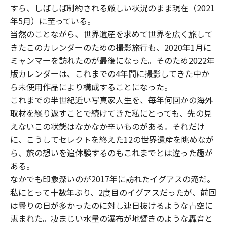
すら、しばしば制約される厳しい状況のまま現在（2021
年5月）に至っている。
当然のことながら、世界遺産を求めて世界を広く旅して
きたこのカレンダーのための撮影旅行も、2020年1月に
ミャンマーを訪れたのが最後になった。そのため2022年
版カレンダーは、これまでの4年間に撮影してきた中か
ら未使用作品により構成することになった。
これまでの半世紀近い写真家人生を、毎年何回かの海外
取材を繰り返すことで続けてきた私にとっても、先の見
えないこの状態はなかなか辛いものがある。それだけ
に、こうしてセレクトを終えた12の世界遺産を眺めなが
ら、旅の想いを追体験するのもこれまでとは違った趣が
ある。
なかでも印象深いのが2017年に訪れたイグアスの滝だ。
私にとって十数年ぶり、2度目のイグアスだったが、前回
は曇りの日が多かったのに対し連日抜けるような青空に
恵まれた。凄まじい水量の瀑布が地響きのような轟音と