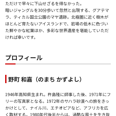
ただけで早々に下山せざるを得なかった。
暗いジャングルを30分歩いて忽然と出現する、グアテマ
ラ、ティカル国立公園のマヤ遺跡。北極圏に近く樹木が
ほとんど育たないアイスランドで、岩場の低木に色づい
た鮮やかな紅葉ほか、多彩な世界遺産を堪能していただ
ければ幸いです。
プロフィール
野町 和嘉（のまち かずよし）
1946年高知県生まれ。杵島隆に師事した後、1971年にフ
リーの写真家となる。1972年のサハラ砂漠への旅をきっ
かけとして、ナイル川、エチオピアなど、アフリカを広
く取材する。1980年代後半からは、過酷な風土を生き抜