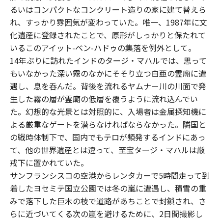
るいはコンパクトなコンクリート造りの家に建て替えら
れ、すっかり雰囲気が変わっていた。唯一、1987年に文
化遺産に登録されたことで、原形がしっかりと保たれて
いるこのアイット-ベン-ハドゥの集落を例外として。
14年ぶりに訪れたインドのタージ・マハルでは、思って
もいなかった深い霧のなかにそそり立つ白亜の霊廟に遭
遇し、息を呑んだ。背後を流れるヤムナー川の川面で発
生した霧の層が霊廟の低層を覆うように流れ込んでい
た。幻想的な光景とは対照的に、入場者は金属探知機に
よる厳重なゲートを潜らなければならなかった。隣国と
の戦時体制下で、国内でもテロが頻発するインドにあっ
て、他の世界遺産とは違って、至宝タージ・マハルは厳
戒下に置かれていた。
サンフランシスコの空港からレンタカーで5時間走って到
着したヨセミテ国立公園では冬の嵐に遭遇し、積雪の重
みで落下した巨木の枝で道路があちことで封鎖され、さ
らに近づいてくる次の嵐を避けるために、2日間撮影し