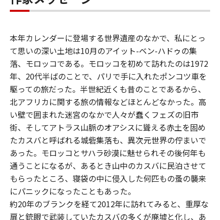
本年カレンダーに登場する世界遺産のなかで、私にとっ
て思いの深い土地は10月のアイット-ベン-ハドゥの集
落、モロッコである。モロッコを初めて訪れたのは1972
年、20代半ばのことで、パリで手に入れたポンコツ車を
駆っての旅だった。半世紀近くも昔のことであるから、
北アフリカに関する旅の情報などほとんどなかった。高
い壁で囲まれた迷宮のなかで人々が蠢くフェズの旧市
街、そしてアトラス山脈のオアシスに聳える赤土を固め
たカスバと呼ばれる城砦集落も、異次元世界の佇まいで
あった。モロッコとサハラ砂漠に魅せられその後何年も
通うことになるが、あるとき山中のカスバに民泊させて
もらったところ、寝袋の中に侵入した何匹もの蚤の襲来
にパニックになったこともあった。
約20年のブランクを経て2012年に訪れてみると、重厚な
扉と銃眼で武装していたカスバの多くが廃墟と化し、あ