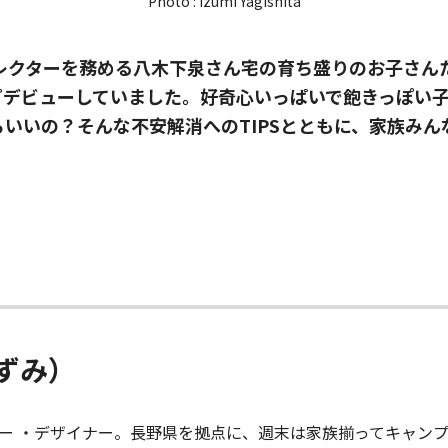
Photo : Izumi Yagishita
ィレクターを務める八木下泉さん宅の育ち盛りのお子さん
プデビューしていました。好奇心いっぱいで飽きっぽい
いいの？そんな不安解消へのTIPSとともに、家族み
ずみ）
ター ・デザイナー。長野県を拠点に、週末は家族揃ってキャン