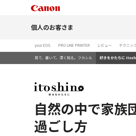
個人のお客さま
your EOS.
PRO LINE PRINTER
レビュー
テクニッ
見て、書いて、深く知る。フカシル
好きをかたちに itosh
自然の中で家族
過ごし方