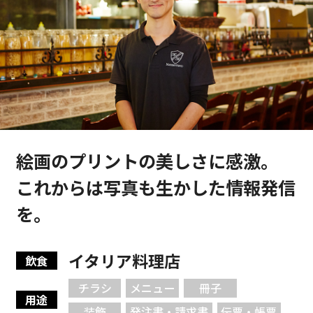
絵画のプリントの美しさに感激。
これからは写真も生かした情報発信
を。
イタリア料理店
飲食
チラシ
メニュー
冊子
用途
装飾
発注書・請求書
伝票・帳票