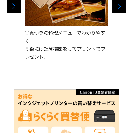
かりやす
歯をデジカメで撮ってプリントアウ
ファクス
ト。
し。
ントでプ
患者様とのコンセンサスがとりやす
プリント
い。
い。