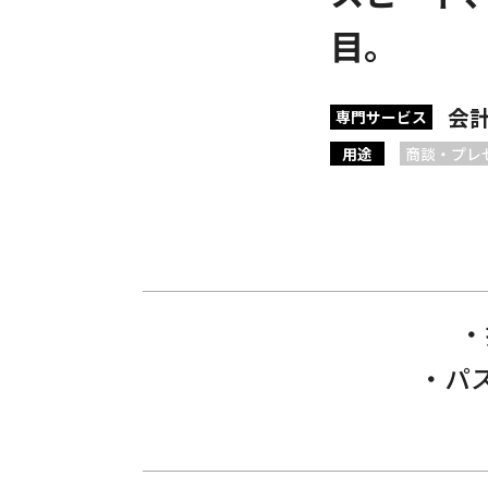
目。
会
専門サービス
用途
商談・プレ
パ