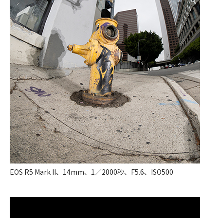
EOS R5 Mark II、14mm、1／2000秒、F5.6、ISO500