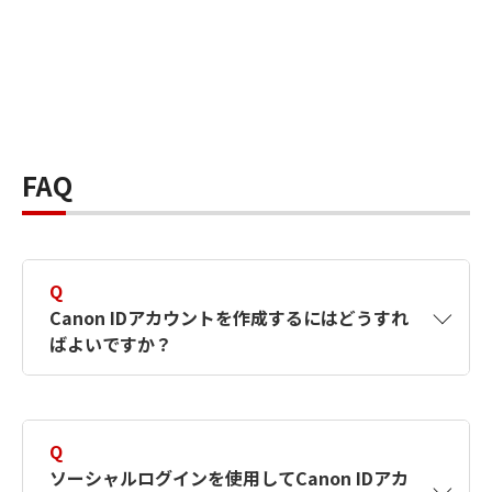
FAQ
Q
Canon IDアカウントを作成するにはどうすれ
ばよいですか？
A
Canon IDアカウントは、氏名、メールアドレス
とパスワードを入力して作成できます。ソーシ
Q
ャルログインを使用して作成することもできま
ソーシャルログインを使用してCanon IDアカ
す。詳しい作成方法は
【カメラ】Canon IDとは