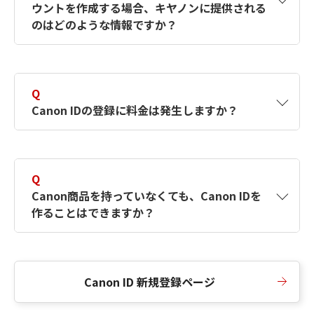
ウントを作成する場合、キヤノンに提供される
何ですか？Canon IDの作成方法は？
をご確認く
のはどのような情報ですか？
ださい。
A
キヤノンはメールアドレスと一部の情報（お客
さまが共有設定しているもの）をお客さまが選
Q
択したサービスから取得します。アカウントを
Canon IDの登録に料金は発生しますか？
簡単に作成できるように、この情報を使用して
Canon IDの登録フォームを入力します。
A
Canon IDの登録には料金は発生しません。
Q
Canon商品を持っていなくても、Canon IDを
作ることはできますか？
A
Canon商品をお持ちでなくても、Canon IDを作
ることができます。
Canon ID 新規登録ページ