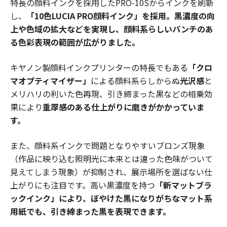
特長の顔料インクを採用したPRO-10Sからインクを刷新
し、
「10色LUCIA PRO顔料インク」を採用。黒濃度の向
上や色域の拡大などを実現し、顔料系らしいパンチのあ
る色彩表現の範囲が広がりました。
キヤノン製顔料インクプリンターの特長でもある
「クロ
マオプティマイザー」
による顔料系らしからぬ
光沢感
と
メリハリの利いた色再現、引き締まった黒などの相乗効
果により
重厚感のある仕上がりに磨きがかかっていま
す。
また、顔料系インクで問題となりやすいブロンズ現象
（作品に映り込む照明光に本来とは違った色味がついて
見えてしまう現象）が抑制され、展示場所を選ばない仕
上がりにも注目です。高い黒濃度を持つ
「新マットブラ
ックインク」により、ぼやけた黒になりがちなマット系
用紙でも、引き締まった黒を表現できます。