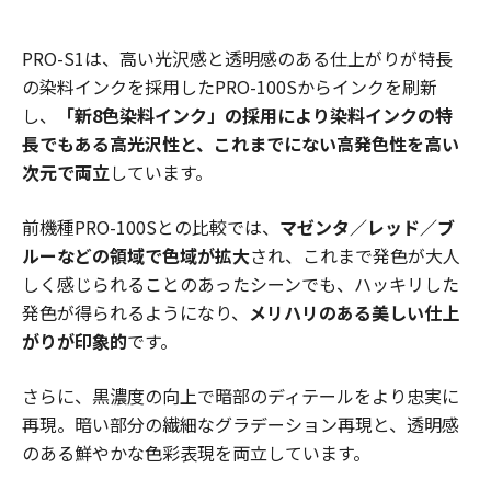
PRO-S1は、高い光沢感と透明感のある仕上がりが特長
の染料インクを採用したPRO-100Sからインクを刷新
し、
「新8色染料インク」の採用により染料インクの特
長でもある高光沢性と、これまでにない高発色性を高い
次元で両立
しています。
前機種PRO-100Sとの比較では、
マゼンタ／レッド／ブ
ルーなどの領域で色域が拡大
され、これまで発色が大人
しく感じられることのあったシーンでも、ハッキリした
発色が得られるようになり、
メリハリのある美しい仕上
がりが印象的
です。
さらに、黒濃度の向上で暗部のディテールをより忠実に
再現。暗い部分の繊細なグラデーション再現と、透明感
のある鮮やかな色彩表現を両立しています。