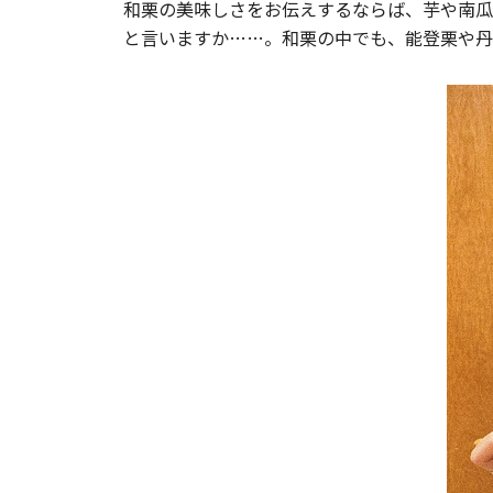
和栗の美味しさをお伝えするならば、芋や南瓜
と言いますか……。和栗の中でも、能登栗や丹