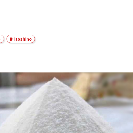
ト
itoshino