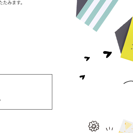
たたみます。
。