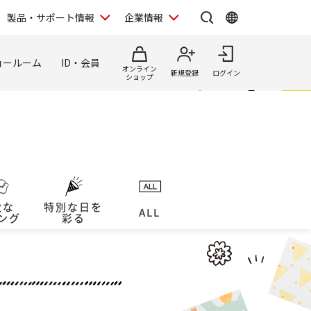
製品・サポート情報
企業情報
ョールーム
ID・会員
オンライン
新規登録
ログイン
ショップ
敵な
特別な日を
ALL
ング
彩る