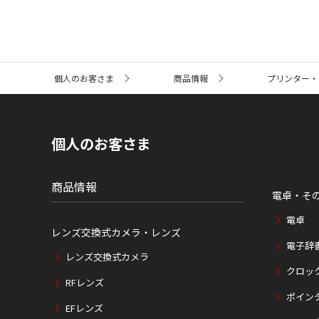
サ
個人のお客さま
商品情報
プリンター・
イ
ト
内
の
現
個人のお客さま
在
位
置
商品情報
電卓・そ
電卓
レンズ交換式カメラ・レンズ
電子辞
レンズ交換式カメラ
クロッ
RFレンズ
ポイン
EFレンズ