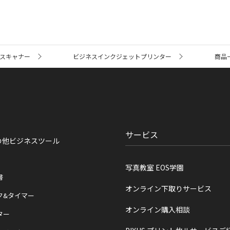
スキャナー
ビジネスインクジェットプリンター
商品
サービス
の他ビジネスツール
写真教室 EOS学園
書
オンライン下取りサービス
ク&タイマー
オンライン購入相談
ター