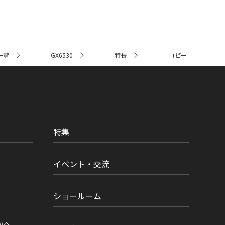
一覧
GX6530
特長
コピー
特集
イベント・交流
ショールーム