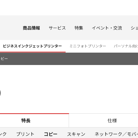
このページの本文へ
商品情報
サービス
特集
イベント・交流
シ
ビジネスインクジェットプリンター
ミニフォトプリンター
パーソナル向
ービー
0
コピー GX6530
特長
仕様
ンク
プリント
コピー
スキャン
ネットワーク／モバ