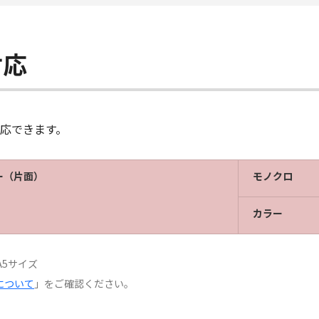
対応
応できます。
ー（片面）
モノクロ
カラー
A5サイズ
について
」をご確認ください。