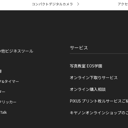
コンパクトデジタルカメラ
アクセ
サービス
の他ビジネスツール
写真教室 EOS学園
書
オンライン下取りサービス
ク&タイマー
オンライン購入相談
ター
PIXUS プリント枚ルサービスご
クリッカー
 Talk
キヤノンオンラインショップの