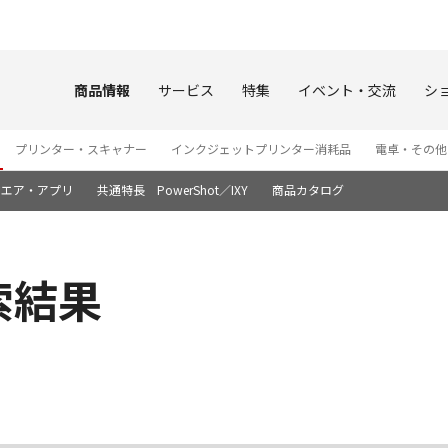
このページの本文へ
商品情報
サービス
特集
イベント・交流
シ
プリンター・スキャナー
インクジェットプリンター消耗品
電卓・その他
ウエア・アプリ
共通特長 PowerShot／IXY
商品カタログ
索結果