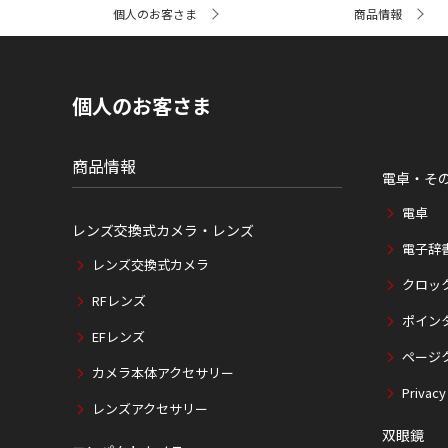
サ
個人のお客さま
商品情報
イ
ト
内
の
現
個人のお客さま
在
位
置
商品情報
電卓・そ
電卓
レンズ交換式カメラ・レンズ
電子辞
レンズ交換式カメラ
クロッ
RFレンズ
ポイン
EFレンズ
ページ
カメラ本体アクセサリー
Privacy
レンズアクセサリー
双眼鏡