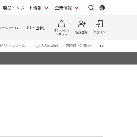
製品・サポート情報
企業情報
ョールーム
ID・会員
オンライン
新規登録
ログイン
ショップ
ビジネスツール
Light＆Speaker
双眼鏡・距離計
写真集
アプリ・ソ