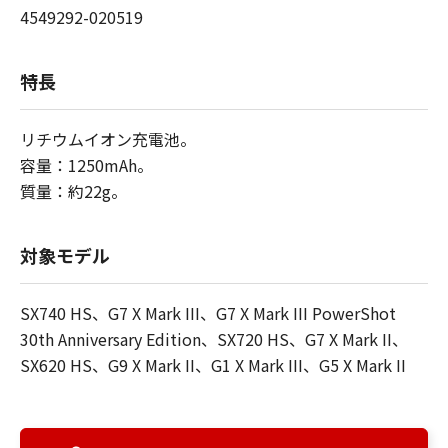
4549292-020519
特長
リチウムイオン充電池。
容量：1250mAh。
質量：約22g。
対象モデル
SX740 HS、G7 X Mark III、G7 X Mark III PowerShot
30th Anniversary Edition、SX720 HS、G7 X Mark II、
SX620 HS、G9 X Mark II、G1 X Mark III、G5 X Mark II