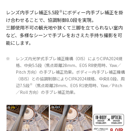
※
レンズ内手ブレ補正5.5段
にボディー内手ブレ補正を掛
け合わせることで、協調制御8.0段を実現。
三脚使用不可の観光地や狭くて三脚を立てられない室内
など、多様なシーンで手ブレをおさえた手持ち撮影を可
能にします。
レンズ内光学式手ブレ補正機構（OIS）によりCIPA2024規
※
格、中央5.5段（焦点距離28mm、EOS R8使用時、Yaw／
Pitch 方向）の手ブレ補正効果。ボディー内手ブレ補正機構
（IBIS）との協調制御によりCIPA2024規格、中央8.0段、周
※
辺7.5段
（焦点距離28mm、EOS R1使用時、Yaw／Pitch
／Roll 方向）の手ブレ補正効果。