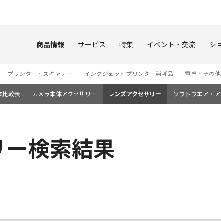
このページの本文へ
商品情報
サービス
特集
イベント・交流
シ
プリンター・スキャナー
インクジェットプリンター消耗品
電卓・その他
体比較表
カメラ本体アクセサリー
レンズアクセサリー
ソフトウエア・ア
リー検索結果