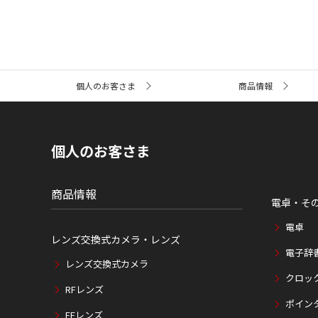
サ
個人のお客さま
商品情報
イ
ト
内
の
現
個人のお客さま
在
位
置
商品情報
電卓・そ
電卓
レンズ交換式カメラ・レンズ
電子辞
レンズ交換式カメラ
クロッ
RFレンズ
ポイン
EFレンズ