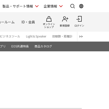
製品・サポート情報
企業情報
ョールーム
ID・会員
オンライン
新規登録
ログイン
ショップ
ビジネスツール
Light＆Speaker
双眼鏡・距離計
写真集
アプリ・ソ
プリ
EOS共通特長
商品カタログ