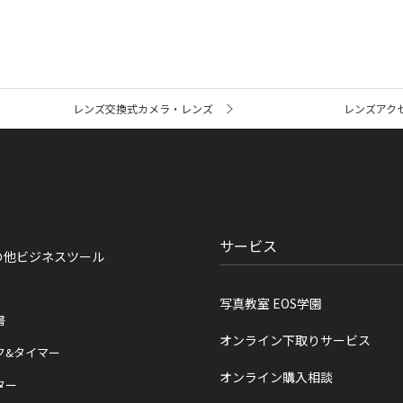
レンズ交換式カメラ・レンズ
レンズアク
サービス
の他ビジネスツール
写真教室 EOS学園
書
オンライン下取りサービス
ク&タイマー
オンライン購入相談
ター