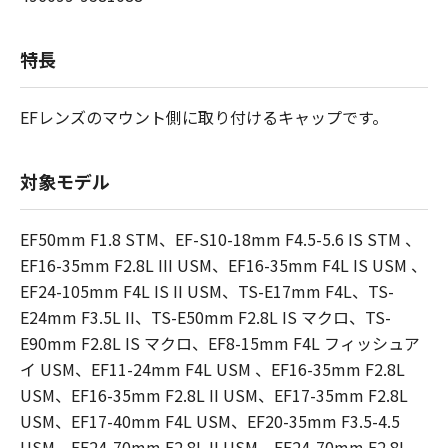
特長
EFレンズのマウント側に取り付けるキャップです。
対象モデル
EF50mm F1.8 STM、EF-S10-18mm F4.5-5.6 IS STM 、
EF16-35mm F2.8L III USM、EF16-35mm F4L IS USM 、
EF24-105mm F4L IS II USM、TS-E17mm F4L、TS-
E24mm F3.5L II、TS-E50mm F2.8L IS マクロ、TS-
E90mm F2.8L IS マクロ、EF8-15mm F4L フィッシュア
イ USM、EF11-24mm F4L USM 、EF16-35mm F2.8L
USM、EF16-35mm F2.8L II USM、EF17-35mm F2.8L
USM、EF17-40mm F4L USM、EF20-35mm F3.5-4.5
USM、EF24-70mm F2.8L II USM、EF24-70mm F2.8L